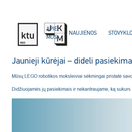
Skip to main content
APIE
NAUJIENOS
STOVYKL
MUS
Jaunieji kūrėjai – dideli pasiekima
Mūsų LEGO robotikos moksleiviai sėkmingai pristatė sav
Didžiuojamės jų pasiekimais ir nekantraujame, ką sukurs a