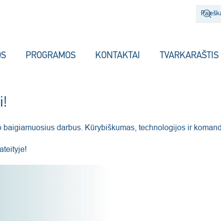
OS
PROGRAMOS
KONTAKTAI
TVARKARAŠTIS
i!
o baigiamuosius darbus. Kūrybiškumas, technologijos ir koman
teityje!