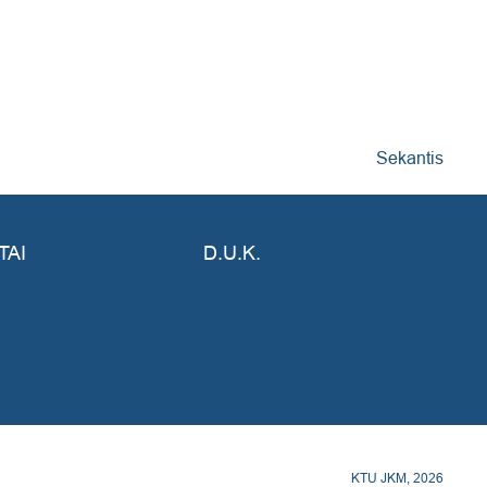
Sekantis
TAI
D.U.K.
KTU JKM, 2026