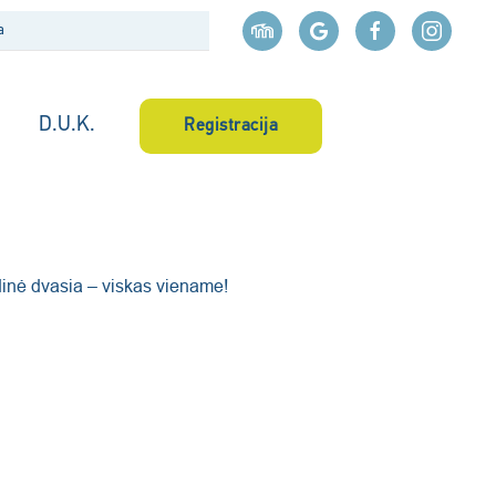
D.U.K.
Registracija
dinė dvasia – viskas viename!