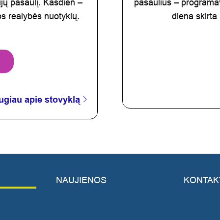
ijų pasaulį. Kasdien –
pasaulius – programavi
os realybės nuotykių.
diena skirta
ugiau apie stovyklą
NAUJIENOS
KONTAK