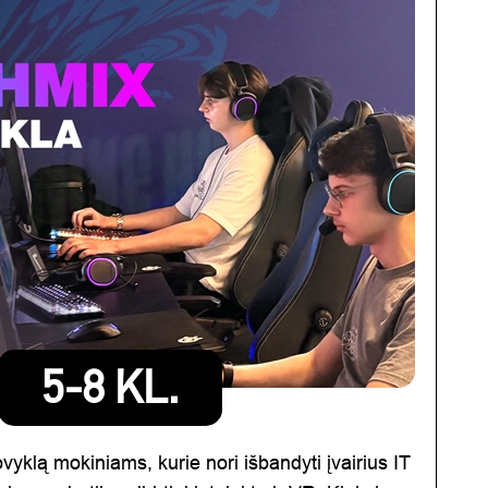
5-8 KL.
ovyklą mokiniams, kurie nori išbandyti įvairius IT