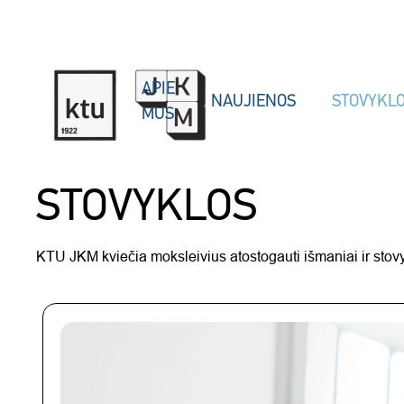
Skip to main content
APIE
NAUJIENOS
STOVYKL
MUS
STOVYKLOS
KTU JKM kviečia moksleivius atostogauti išmaniai ir stovykl