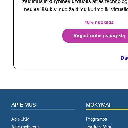
žaidimus ir kūrybines užduotis atras technolog
naujas iššūkis: nuo žaidimų kūrimo iki virtuali
10% nuolaida
Registruotis į stovyklą
Da
APIE MUS
MOKYMAI
Apie JKM
Programos
Apie mokymus
Tvarkaraščiai