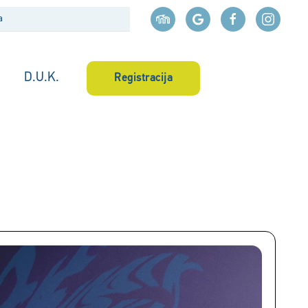
D.U.K.
Registracija