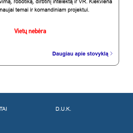
mą, robotiką, dirbtinį intelektą ir VR. Kiekviena
 naujai temai ir komandiniam projektui.
Vietų nebėra
Daugiau apie stovyklą
TAI
D.U.K.