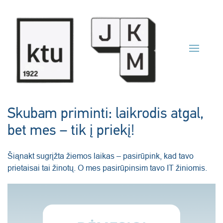
Skip to main content
Skubam priminti: laikrodis atgal,
bet mes – tik į priekį!
Šiąnakt sugrįžta žiemos laikas – pasirūpink, kad tavo
prietaisai tai žinotų. O mes pasirūpinsim tavo IT žiniomis.