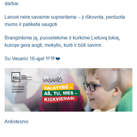
darbai.
Laisvė nėra savaime suprantama – ji iškovota, perduota
mums ir patikėta saugoti.
Branginkime ją, puoselėkime ir kurkime Lietuvą tokią,
kurioje gera augti, mokytis, kurti ir būti savimi.
Su Vasario 16-ąja! 💛💚❤️
Ankstesnis