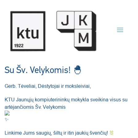
Skip to main content
Su Šv. Velykomis! 🐣
Gerb. Tėveliai, Dėstytojai ir moksleiviai,
KTU Jaunųjų kompiuterininkų mokykla sveikina visus su
artėjančiomis Šv. Velykomis
Linkime Jums saugių, šiltų ir itin jaukių švenčių!
🐰