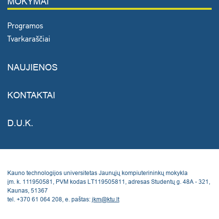
MOKYMAI
Programos
Tvarkaraščiai
NAUJIENOS
KONTAKTAI
D.U.K.
Kauno technologijos universitetas Jaunųjų kompiuterininkų mokykla
įm. k. 111950581, PVM kodas LT119505811, adresas Studentų g. 48A - 321,
Kaunas, 51367
tel. +370 61 064 208, e. paštas:
jkm@ktu.lt