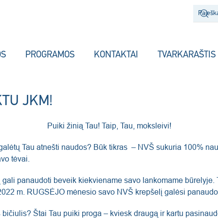
OS
PROGRAMOS
KONTAKTAI
TVARKARAŠTIS
r KTU JKM!
Puiki žinią Tau! Taip, Tau, moksleivi!
r tai galėtų Tau atnešti naudos? Būk tikras – NVŠ sukuria 100% 
avo tėvai.
rį gali panaudoti beveik kiekviename savo lankomame būrelyje. Ta
o 2022 m. RUGSĖJO mėnesio savo NVŠ krepšelį galėsi panaudot
s bičiulis? Štai Tau puiki proga – kviesk draugą ir kartu pasina