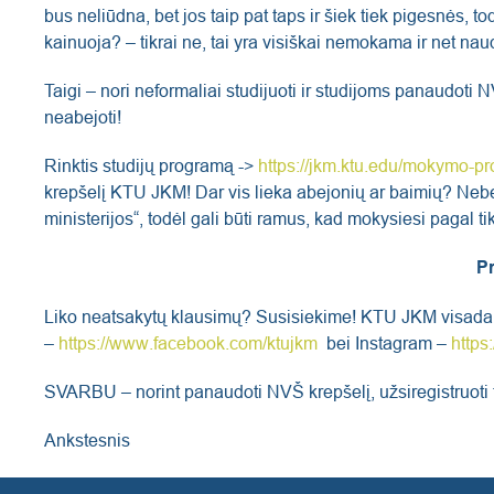
bus neliūdna, bet jos taip pat taps ir šiek tiek pigesnės, 
kainuoja? – tikrai ne, tai yra visiškai nemokama ir net nau
Taigi – nori neformaliai studijuoti ir studijoms panaudoti
neabejoti!
Rinktis studijų programą ->
https://jkm.ktu.edu/mokymo-p
krepšelį KTU JKM! Dar vis lieka abejonių ar baimių? Neb
ministerijos“, todėl gali būti ramus, kad mokysiesi pagal 
Pr
Liko neatsakytų klausimų? Susisiekime! KTU JKM visada 
–
https://www.facebook.com/ktujkm
bei Instagram –
https
SVARBU – norint panaudoti NVŠ krepšelį, užsiregistruoti tu
Ankstesnis