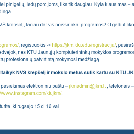
todėl pinigėlių, ledų porcijoms, liks tik daugiau. Kyla klausimas 
dinga.
 NVŠ krepšelį, tačiau dar vis neišsirinkai programos? O galbūt l
rogramos/
, registruokis ->
https://jkm.ktu.edu/registracija/
, pasira
edvejok, nes KTU Jaunųjų kompiuterininkų mokyklos programos y
tikrų profesionalų patvirtintą mokymosi medžiagą.
itaikyk NVŠ krepšelį ir mokslo metus sutik kartu su KTU J
pasiekimas elektroniniu paštu –
jkmadmin@jkm.lt
, telefonais 
://www.instagram.com/ktujkm/
.
rite iki rugsėjo 15 d. 16 val.