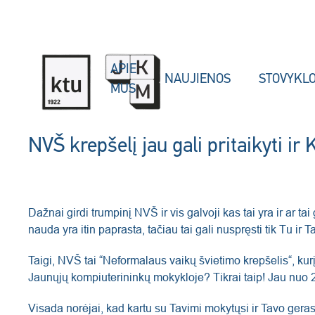
Skip to main content
APIE
NAUJIENOS
STOVYKL
MUS
NVŠ krepšelį jau gali pritaikyti i
Dažnai girdi trumpinį NVŠ ir vis galvoji kas tai yra ir a
nauda yra itin paprasta, tačiau tai gali nuspręsti tik Tu ir T
Taigi, NVŠ tai “Neformalaus vaikų švietimo krepšelis“, ku
Jaunųjų kompiuterininkų mokykloje? Tikrai taip! Jau nu
Visada norėjai, kad kartu su Tavimi mokytųsi ir Tavo gera