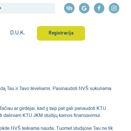
D.U.K.
Registracija
naudą Tau ir Tavo tėveliams. Pasinaudoti NVŠ sukuriama
čiau ar girdėjai, kad jį taip pat gali panaudoti KTU
i daliniam KTU JKM studijų kainos finansavimui.
udokite NVŠ teikiama nauda. Tuomet studijose Tau ne tik