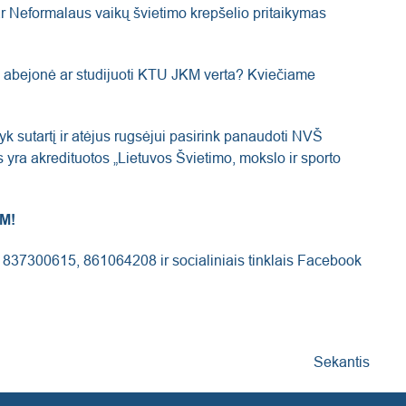
– ar Neformalaus vaikų švietimo krepšelio pritaikymas
iko abejonė ar studijuoti KTU JKM verta? Kviečiame
šyk sutartį ir atėjus rugsėjui pasirink panaudoti NVŠ
ra akredituotos „Lietuvos Švietimo, mokslo ir sporto
KM!
– 837300615, 861064208 ir socialiniais tinklais Facebook
Sekantis