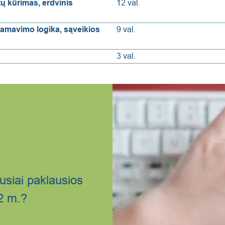
ų kūrimas, erdvinis
12 val.
amavimo logika, sąveikios
9 val.
3 val.
usiai paklausios
2 m.?