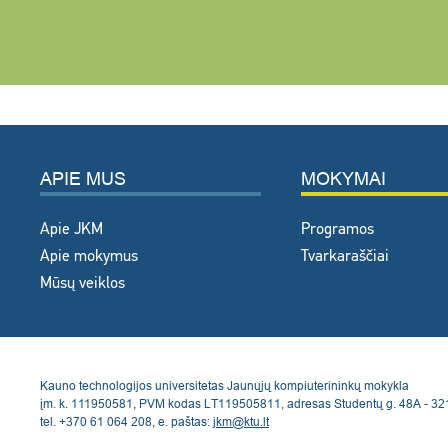
APIE MUS
MOKYMAI
Apie JKM
Programos
Apie mokymus
Tvarkaraščiai
Mūsų veiklos
Kauno technologijos universitetas Jaunųjų kompiuterininkų mokykla
įm. k. 111950581, PVM kodas LT119505811, adresas Studentų g. 48A - 32
tel. +370 61 064 208, e. paštas:
jkm@ktu.lt