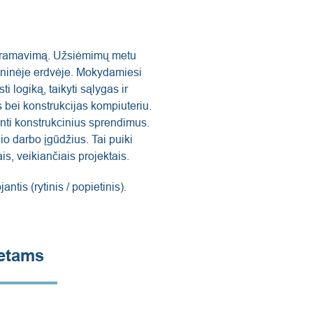
programavimą. Užsiėmimų metu
meninėje erdvėje. Mokydamiesi
 logiką, taikyti sąlygas ir
s bei konstrukcijas kompiuteriu.
inti konstrukcinius sprendimus.
 darbo įgūdžius. Tai puiki
is, veikiančiais projektais.
tis (rytinis / popietinis).
metams