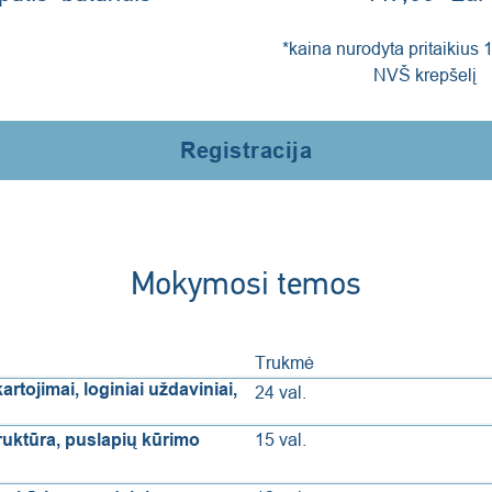
*kaina nurodyta pritaikius 
NVŠ krepšelį
Registracija
Mokymosi temos
Trukmė
rtojimai, loginiai uždaviniai,
24 val.
truktūra, puslapių kūrimo
15 val.