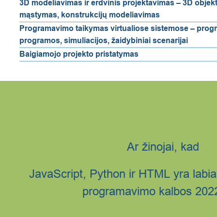
3D modeliavimas ir erdvinis projektavimas – 3D objekt
mąstymas, konstrukcijų modeliavimas
Programavimo taikymas virtualiose sistemose – progr
programos, simuliacijos, žaidybiniai scenarijai
Baigiamojo projekto pristatymas
Ar žinojai, kad
JavaScript, Python ir HTML yra labia
programavimo kalbos 202