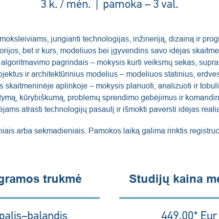
3 k. / mėn. | pamoka – 3 val.
moksleiviams, jungianti technologijas, inžineriją, dizainą ir 
eorijos, bet ir kurs, modeliuos bei įgyvendins savo idėjas skait
algoritmavimo pagrindais – mokysis kurti veiksmų sekas, suprasti
jektus ir architektūrinius modelius – modeliuos statinius, erdve
skaitmeninėje aplinkoje – mokysis planuoti, analizuoti ir tobul
ymą, kūrybiškumą, problemų sprendimo gebėjimus ir komandinio
ms atrasti technologijų pasaulį ir išmokti paversti idėjas realia
is arba sekmadieniais. Pamokos laiką galima rinktis registruojan
gramos trukmė
Studijų kaina 
palis–balandis
449,00* Eur