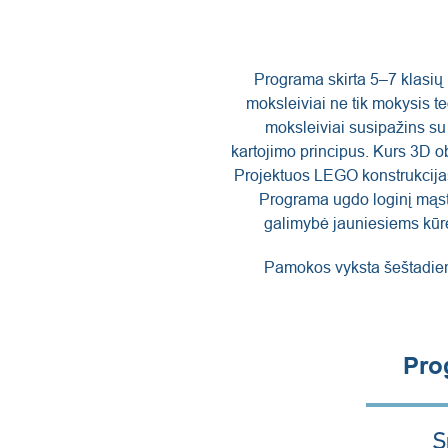
Programa skirta 5–7 klasių 
moksleiviai ne tik mokysis t
moksleiviai susipažins su 
kartojimo principus. Kurs 3D ob
Projektuos LEGO konstrukcijas 
Programa ugdo loginį mąst
galimybė jauniesiems kūrėja
Pamokos vyksta šeštadienia
Pro
S