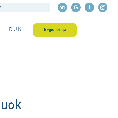
D.U.K.
Registracija
muok