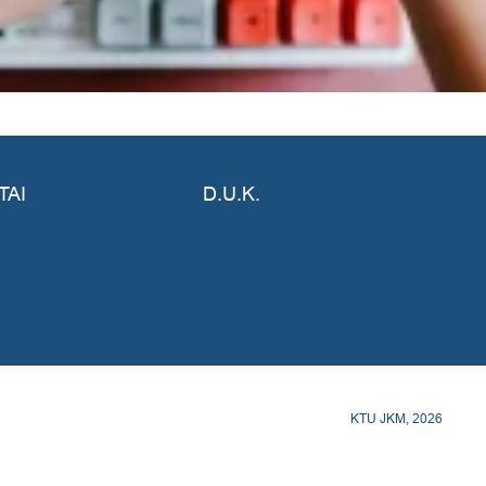
TAI
D.U.K.
KTU JKM, 2026