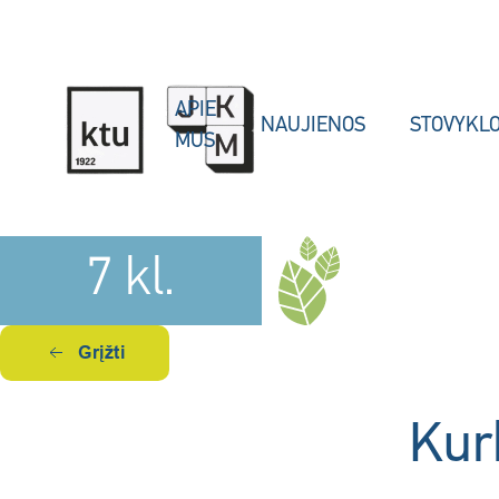
Skip to main content
APIE
NAUJIENOS
STOVYKL
MUS
7 kl.
Grįžti
Kur