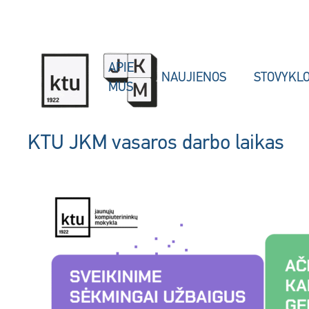
Skip to main content
APIE
NAUJIENOS
STOVYKL
MUS
KTU JKM vasaros darbo laikas