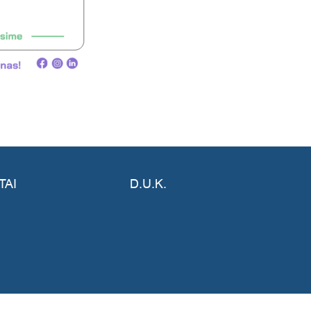
TAI
D.U.K.