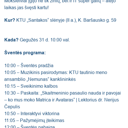
Moksleiviai įgijo ne tik žinių, bet ir IT super galių – atėjo
laikas jas švęsti kartu!
Kur?
KTU „Santakos“ slėnyje (II a.), K. Baršausko g. 59
Kada?
Gegužės 31 d. 10:00 val.
Šventės programa:
10:00 – Šventės pradžia
10:05 – Muzikinis pasirodymas: KTU tautinio meno
ansamblio „Nemunas“ kanklininkės
10:15 – Sveikinimo kalbos
10:30 – Paskaita: „Skaitmeninio pasaulio nauda ir pavojai
– ko mus moko Matrica ir Avataras“ | Lektorius dr. Nerijus
Čepulis
10:50 – Interaktyvi viktorina
11:05 – Pažymėjimų įteikimas
12:00 – Šventės pabaiga