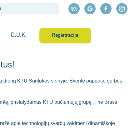
D.U.K.
Registracija
tus!
ąją dieną KTU Santakos slėnyje. Šventę papuošė garbūs
šventę, pristatydamas KTU pučiamųjų grupę „The Brass
abrėžė apie technologijų svarbų vaidmenį dinamiškoje