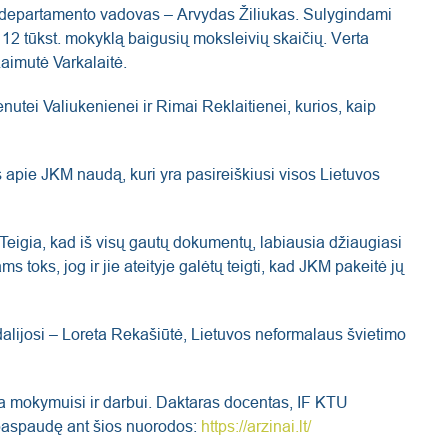
jų departamento vadovas – Arvydas Žiliukas. Sulygindami
2 tūkst. mokyklą baigusių moksleivių skaičių. Verta
Laimutė Varkalaitė.
tei Valiukenienei ir Rimai Reklaitienei, kurios, kaip
s apie JKM naudą, kuri yra pasireiškiusi visos Lietuvos
Teigia, kad iš visų gautų dokumentų, labiausia džiaugiasi
oks, jog ir jie ateityje galėtų teigti, kad JKM pakeitė jų
 dalijosi – Loreta Rekašiūtė, Lietuvos neformalaus švietimo
rta mokymuisi ir darbui. Daktaras docentas, IF KTU
 paspaudę ant šios nuorodos:
https://arzinai.lt/