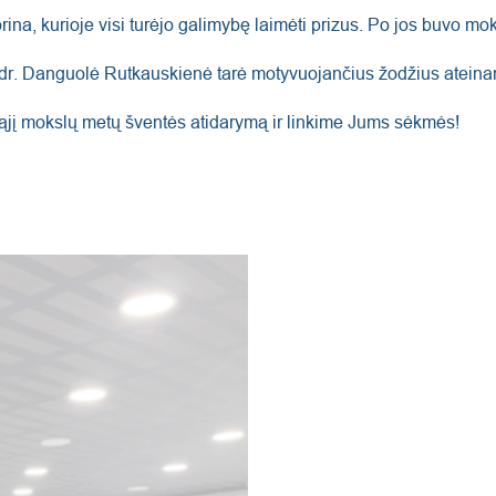
torina, kurioje visi turėjo galimybę laimėti prizus. Po jos buvo
, dr. Danguolė Rutkauskienė tarė motyvuojančius žodžius atei
ąjį mokslų metų šventės atidarymą ir linkime Jums sėkmės!