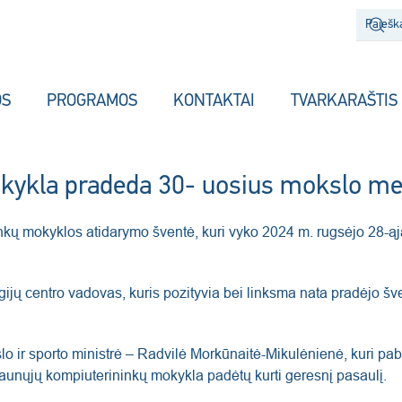
OS
PROGRAMOS
KONTAKTAI
TVARKARAŠTIS
kykla pradeda 30- uosius mokslo me
inkų mokyklos atidarymo šventė, kuri vyko 2024 m. rugsėjo 28-
ijų centro vadovas, kuris pozityvia bei linksma nata pradėjo 
lo ir sporto ministrė – Radvilė Morkūnaitė-Mikulėnienė, kuri p
unųjų kompiuterininkų mokykla padėtų kurti geresnį pasaulį.