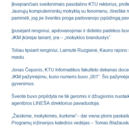
Įkvepiančiais sveikinimais pasidalino KTU rektorius, prof
Jaunųjų kompiuterininkų mokyklą su fenomenu, išreiškė n
paminėti, jog jie šventės proga padovanojo įspūdingą paveik
Įpusėjant renginiui, apdovanojimai ir didelės padėkos bu
JKM įkūrėjai tariant, yra – „mokyklos branduolys“.
Toliau tęsiant renginiui, Laimutė Ruzgienė, Kauno rajono š
mastu.
Jonas Čeponis, KTU Informatikos fakulteto dekanas docenta
JKM pažymėjimu, kurio numeris buvo „001“. Šis pažymėjimas
gyvenimus.
Šventė buvo pripildyta ne tik geromis ir džiugiomis nuotai
agentūros LINEŠA direktorius pavaduotoja.
„Žaiskime, mokykimės, kurkime“– dar viena įdomi paskaita 
Programų inžinerijos katedros vedėjas – Tomas Blažauskas