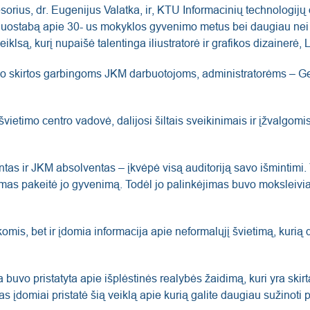
esorius, dr. Eugenijus Valatka, ir, KTU Informacinių technologi
uostabą apie 30- us mokyklos gyvenimo metus bei daugiau nei 1
lsą, kurį nupaišė talentinga iliustratorė ir grafikos dizainerė, 
vo skirtos garbingoms JKM darbuotojoms, administratorėms – Genu
vietimo centro vadovė, dalijosi šiltais sveikinimais ir įžvalgomi
s ir JKM absolventas – įkvėpė visą auditoriją savo išmintimi. 
 pakeitė jo gyvenimą. Todėl jo palinkėjimas buvo moksleiviams t
komis, bet ir įdomia informacija apie neformalųjį švietimą, kurią
buvo pristatyta apie išplėstinės realybės žaidimą, kuri yra ski
 įdomiai pristatė šią veiklą apie kurią galite daugiau sužinoti