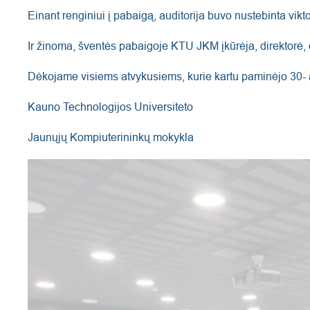
Einant renginiui į pabaigą, auditorija buvo nustebinta vik
Ir žinoma, šventės pabaigoje KTU JKM įkūrėja, direktorė
Dėkojame visiems atvykusiems, kurie kartu paminėjo 30- 
Kauno Technologijos Universiteto
Jaunųjų Kompiuterininkų mokykla