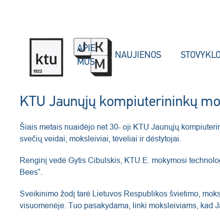
Skip to main content
APIE
NAUJIENOS
STOVYKL
MUS
KTU Jaunųjų kompiuterininkų mo
Šiais metais nuaidėjo net 30- oji KTU Jaunųjų kompiuter
svečių veidai, moksleiviai, tėveliai ir dėstytojai.
Renginį vedė Gytis Cibulskis, KTU E. mokymosi technolog
Bees“.
Sveikinimo žodį tarė Lietuvos Respublikos švietimo, moks
visuomenėje. Tuo pasakydama, linki moksleiviams, kad Ja